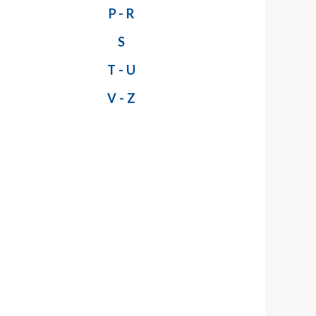
P - R
S
T - U
V - Z