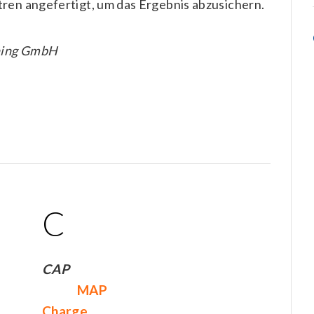
tren angefertigt, um das Ergebnis abzusichern.
hing GmbH
C
CAP
MAP
Charge