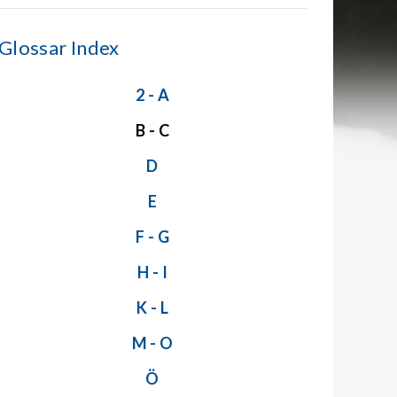
Glossar Index
2 - A
B - C
D
E
F - G
H - I
K - L
M - O
Ö