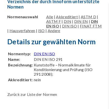
Verzeichnis der durch Innoform unterstützte
Normen
Normenauswahl
Alle
|
Akkreditiert
|
ASTM D
|
ASTM F
|
DIN
|
DIN EN
|
DIN
EN ISO
|
DIN ISO
|
FINAT FTM
|
Hausverfahren
|
ISO
|
Andere
Details zur gewählten Norm
Normentyp:
DIN EN ISO
Name:
DIN EN ISO 291
Bezeichnung:
Kunststoffe – Normalklimate für
Konditionierung und Prüfung (ISO
291:2008);
Akkreditiert:
nein
Zurück zur Liste der Normen