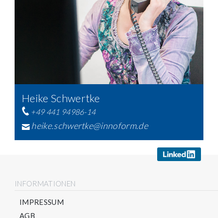
Heike Schwertke
+49 441 94986-14
heike.schwertke@innoform.de
INFORMATIONEN
IMPRESSUM
AGB