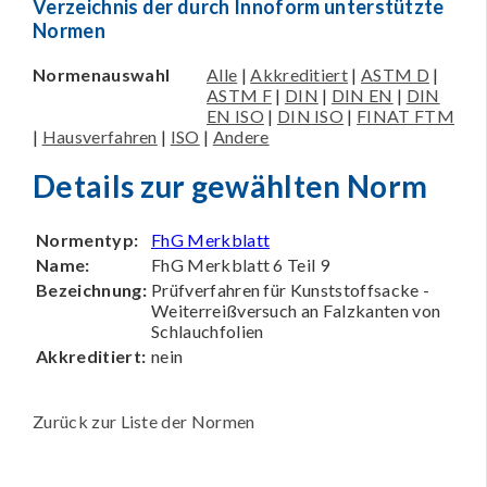
Verzeichnis der durch Innoform unterstützte
Normen
Normenauswahl
Alle
|
Akkreditiert
|
ASTM D
|
ASTM F
|
DIN
|
DIN EN
|
DIN
EN ISO
|
DIN ISO
|
FINAT FTM
|
Hausverfahren
|
ISO
|
Andere
Details zur gewählten Norm
Normentyp:
FhG Merkblatt
Name:
FhG Merkblatt 6 Teil 9
Bezeichnung:
Prüfverfahren für Kunststoffsacke -
Weiterreißversuch an Falzkanten von
Schlauchfolien
Akkreditiert:
nein
Zurück zur Liste der Normen