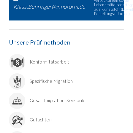
verpackungen sowie
Lebensmittelbedarfsg
Klaus.Behringer@innoform.de
aus Kunststoff (
Downl
Bestellungsurkunde
)
Unsere Prüfmethoden
Konformitätsarbeit
Spezifische Migration
Gesamtmigration, Sensorik
Gutachten