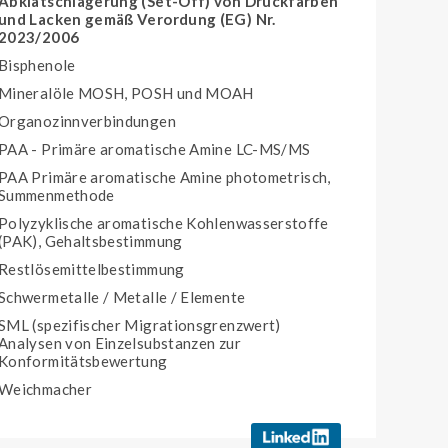
Abklatschlagerung (Set-Off) von Druckfarben
und Lacken gemäß Verordung (EG) Nr.
2023/2006
Bisphenole
Mineralöle MOSH, POSH und MOAH
Organozinnverbindungen
PAA - Primäre aromatische Amine LC-MS/MS
PAA Primäre aromatische Amine photometrisch,
Summenmethode
Polyzyklische aromatische Kohlenwasserstoffe
(PAK), Gehaltsbestimmung
Restlösemittelbestimmung
Schwermetalle / Metalle / Elemente
SML (spezifischer Migrationsgrenzwert)
Analysen von Einzelsubstanzen zur
Konformitätsbewertung
Weichmacher