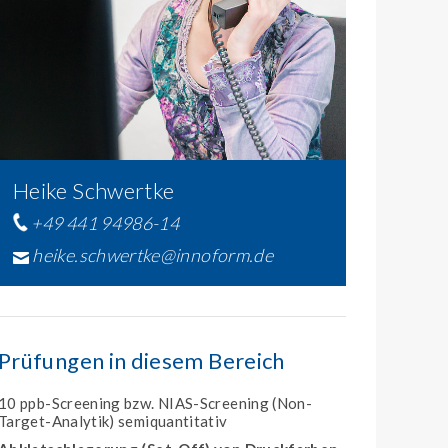
Heike Schwertke
+49 441 94986-14
heike.schwertke@innoform.de
Prüfungen in diesem Bereich
10 ppb-Screening bzw. NIAS-Screening (Non-
Target-Analytik) semiquantitativ