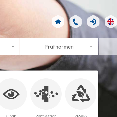
Prüfnormen
Optik
Permeation
PPWR/