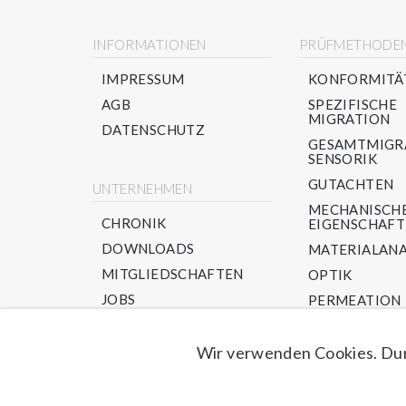
INFORMATIONEN
PRÜFMETHODE
IMPRESSUM
KONFORMITÄ
AGB
SPEZIFISCHE
MIGRATION
DATENSCHUTZ
GESAMTMIGR
SENSORIK
GUTACHTEN
UNTERNEHMEN
MECHANISCH
CHRONIK
EIGENSCHAF
DOWNLOADS
MATERIALANA
MITGLIEDSCHAFTEN
OPTIK
JOBS
PERMEATION
PPWR/ RECYC
NEU-IM AUFBA
Wir verwenden Cookies. Dur