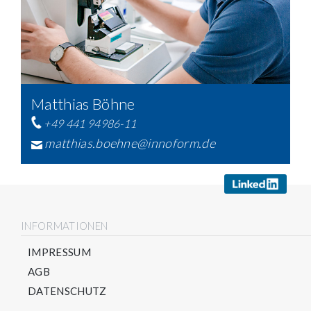
Matthias Böhne
+49 441 94986-11
matthias.boehne@innoform.de
INFORMATIONEN
IMPRESSUM
AGB
DATENSCHUTZ