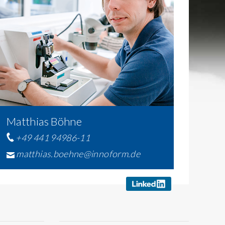
Matthias Böhne
+49 441 94986-11
matthias.boehne@innoform.de